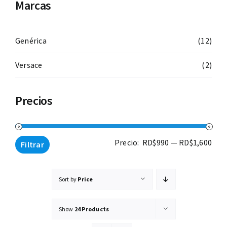
Marcas
Lentes de sol
Contacto
Genérica
(12)
Versace
(2)
Lentes recetados
Precios
Prec
Prec
Precio:
RD$990
—
RD$1,600
Filtrar
mín
máx
Sort by
Price
Show
24 Products