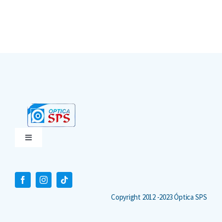
Toggle
Navigation
Terminos y condiciones
Políticas de privacidad
Copyright 2012 -2023 Óptica SPS