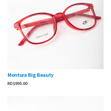
Montura Big Beauty
RD$
995.00