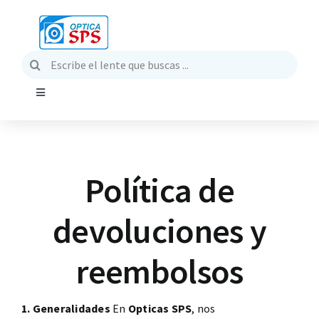
Saltar
al
contenido
Buscar:
Toggle
Navigation
Explorar
Política de
Servicios
devoluciones y
Nosotros
reembolsos
Óptica SPS Kids
1. Generalidades
En
Opticas SPS
, nos
Jornada empresarial