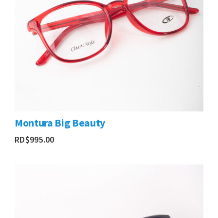
Montura Big Beauty
RD$
995.00