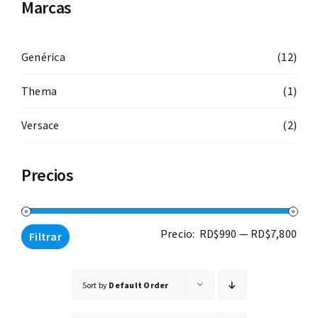
Marcas
Lentes de sol
Contacto
Genérica
(12)
Thema
(1)
Lentes recetados
Versace
(2)
Precios
Prec
Prec
Precio:
RD$990
—
RD$7,800
Filtrar
mín
máx
Sort by
Default Order